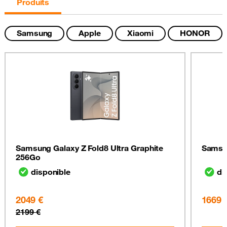
Produits
Samsung
Apple
Xiaomi
HONOR
Samsung Galaxy Z Fold8 Ultra Graphite
Samsun
256Go
disponible
di
2049 €
1669 
2199 €