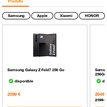
Produits
Samsung
Apple
Xiaomi
HONOR
Samsung Galaxy Z Fold7 256 Go
Samsun
256Go
disponible
di
2099 €
2049 
2199 €