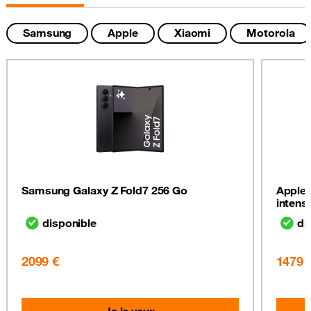
Samsung
Apple
Xiaomi
Motorola
Samsung Galaxy Z Fold7 256 Go
Apple 
intens
disponible
di
2099 €
1479 