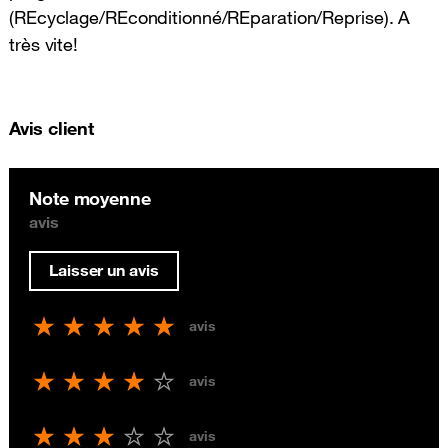
(REcyclage/REconditionné/REparation/Reprise). A
très vite!
Avis client
Note moyenne
avis
Laisser un avis
avis
avis
avis