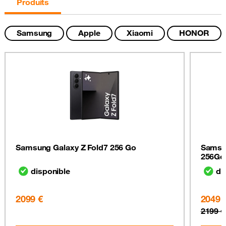
Produits
Samsung
Apple
Xiaomi
HONOR
Samsung Galaxy Z Fold7 256 Go
Samsun
256Go
disponible
di
2099 €
2049 
2199 €