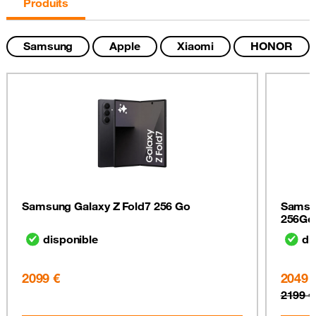
Produits
Samsung
Apple
Xiaomi
HONOR
Samsung Galaxy Z Fold7 256 Go
Samsun
256Go
disponible
di
2099 €
2049 
2199 €