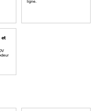
ligne.
 et
DV
odeur