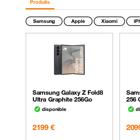
Produits
Samsung
Apple
Xiaomi
iP
Samsung Galaxy Z Fold8
Sams
Ultra Graphite 256Go
256 
disponible
d
2199 €
209