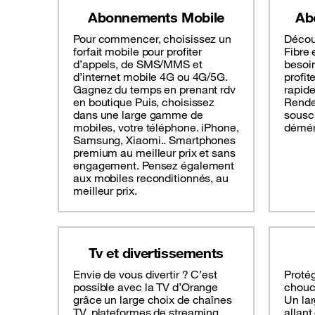
Abonnements Mobile
Ab
Pour commencer, choisissez un
Décou
forfait mobile pour profiter
Fibre 
d’appels, de SMS/MMS et
besoin
d’internet mobile 4G ou 4G/5G.
profit
Gagnez du temps en prenant rdv
rapide
en boutique Puis, choisissez
Rende
dans une large gamme de
souscr
mobiles, votre téléphone. iPhone,
déména
Samsung, Xiaomi.. Smartphones
premium au meilleur prix et sans
engagement. Pensez également
aux mobiles reconditionnés, au
meilleur prix.
Tv et divertissements
Envie de vous divertir ? C’est
Protég
possible avec la TV d’Orange
chouc
grâce un large choix de chaînes
Un lar
TV, plateformes de streaming,
allant