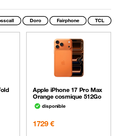
sscall
Doro
Fairphone
TCL
Fold
Apple iPhone 17 Pro Max
Sam
Orange cosmique 512Go
Ultr
disponible
d
1729 €
166