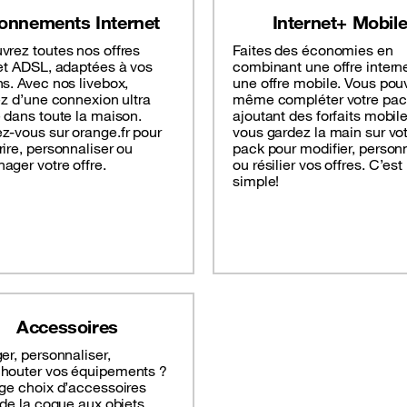
onnements Internet
Internet+ Mobil
vrez toutes nos offres
Faites des économies en
et ADSL, adaptées à vos
combinant une offre interne
s. Avec nos livebox,
une offre mobile. Vous pou
ez d’une connexion ultra
même compléter votre pac
 dans toute la maison.
ajoutant des forfaits mobile
z-vous sur orange.fr pour
vous gardez la main sur vo
ire, personnaliser ou
pack pour modifier, person
ger votre offre.
ou résilier vos offres. C’est
simple!
Accessoires
er, personnaliser,
houter vos équipements ?
ge choix d’accessoires
 de la coque aux objets