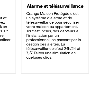
e
Alarme et télésurveillance
Orange Maison Protégée c’est
t et
un système d’alarme et de
vez
télésurveillance pour sécuriser
k en
votre maison ou appartement.
s. Et
Tout est inclus, des capteurs à
tre
l’installation par un
naliser
professionnel, en passant par la
gestion des alertes. La
télésurveillance c’est 24h/24 et
7j/7 Faites une simulation en
quelques clics.