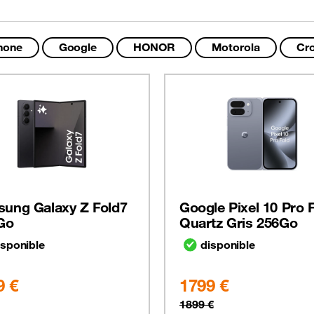
hone
Google
HONOR
Motorola
Cro
ung Galaxy Z Fold7
Google Pixel 10 Pro 
Go
Quartz Gris 256Go
isponible
disponible
9 €
1799 €
1899 €