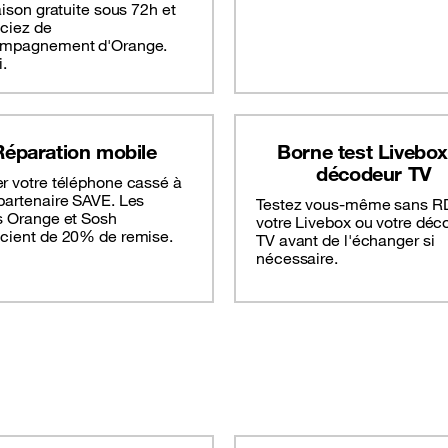
raison gratuite sous 72h et
iciez de
ompagnement d'Orange.
i.
Réparation mobile
Borne test Livebox
décodeur TV
r votre téléphone cassé à
partenaire SAVE. Les
Testez vous-même sans R
s Orange et Sosh
votre Livebox ou votre déc
icient de 20% de remise.
TV avant de l'échanger si
nécessaire.