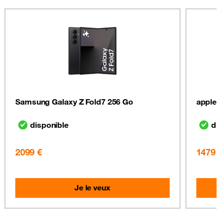
Samsung Galaxy Z Fold7 256 Go
apple 
disponible
di
2099 €
1479 
Je le veux