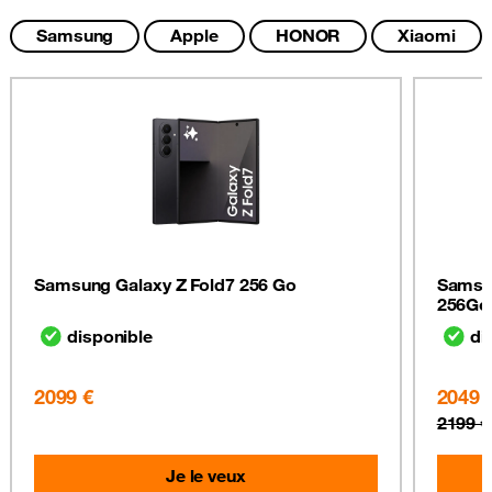
Samsung
Apple
HONOR
Xiaomi
Samsung Galaxy Z Fold7 256 Go
Samsun
256Go
disponible
di
2099 €
2049 
2199 €
Je le veux