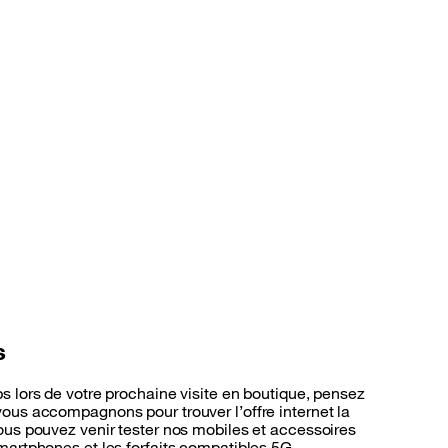
s
s lors de votre prochaine visite en boutique, pensez
ous accompagnons pour trouver l’offre internet la
ous pouvez venir tester nos mobiles et accessoires
martphones et les forfaits compatibles 5G.