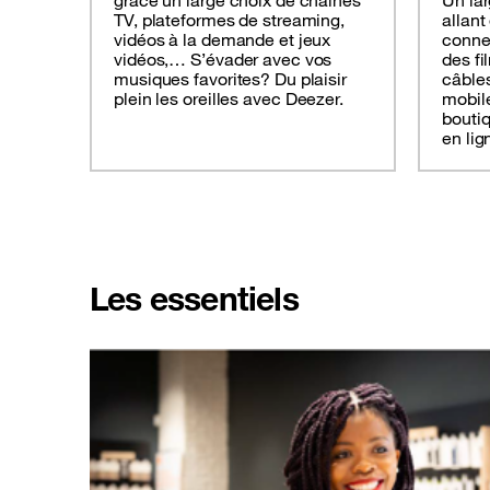
grâce un large choix de chaînes
Un lar
TV, plateformes de streaming,
allant
vidéos à la demande et jeux
connec
vidéos,… S’évader avec vos
des fi
musiques favorites? Du plaisir
câbles
plein les oreilles avec Deezer.
mobil
boutiq
en lig
Les essentiels