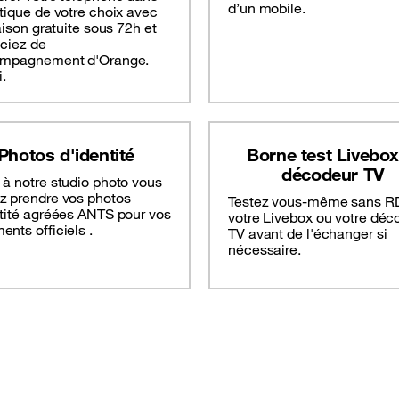
d’un mobile.
tique de votre choix avec
raison gratuite sous 72h et
iciez de
ompagnement d'Orange.
i.
Photos d'identité
Borne test Livebox
décodeur TV
à notre studio photo vous
z prendre vos photos
Testez vous-même sans R
ntité agréées ANTS pour vos
votre Livebox ou votre déc
nts officiels .
TV avant de l'échanger si
nécessaire.