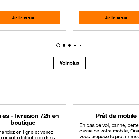
Je le veux
Je le veux
Voir plus
les - livraison 72h en
Prêt de mobile
boutique
En cas de vol, panne, perte
casse de votre mobile, Or
ndez en ligne et venez
vous propose le prêt imméd
erer votre téléphone dans