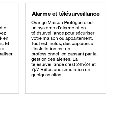
e
Alarme et télésurveillance
Orange Maison Protégée c’est
t et
un système d’alarme et de
vez
télésurveillance pour sécuriser
k en
votre maison ou appartement.
s. Et
Tout est inclus, des capteurs à
tre
l’installation par un
naliser
professionnel, en passant par la
gestion des alertes. La
télésurveillance c’est 24h/24 et
7j/7 Faites une simulation en
quelques clics.