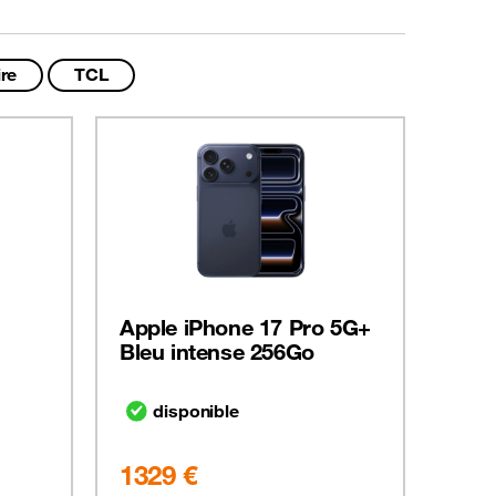
re
TCL
Apple iPhone 17 Pro 5G+
Sams
Bleu intense 256Go
Gra
disponible
d
1329 €
129