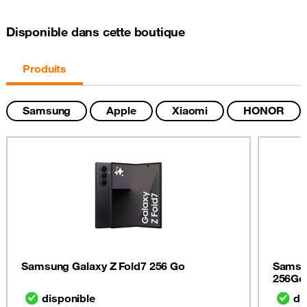
Disponible dans cette boutique
Produits
Samsung
Apple
Xiaomi
HONOR
Samsung Galaxy Z Fold7 256 Go
Samsun
256Go
disponible
di