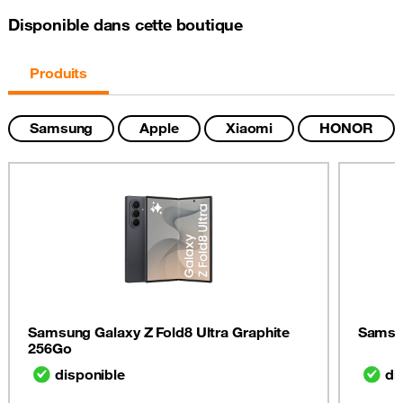
Disponible dans cette boutique
Produits
Samsung
Apple
Xiaomi
HONOR
Samsung Galaxy Z Fold8 Ultra Graphite
Samsun
256Go
disponible
di