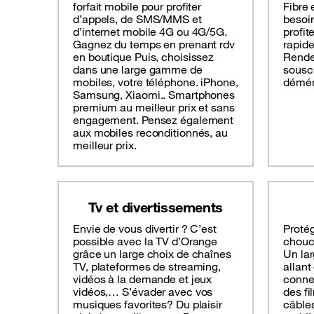
forfait mobile pour profiter
Fibre 
d’appels, de SMS/MMS et
besoin
d’internet mobile 4G ou 4G/5G.
profit
Gagnez du temps en prenant rdv
rapide
en boutique Puis, choisissez
Rende
dans une large gamme de
souscr
mobiles, votre téléphone. iPhone,
déména
Samsung, Xiaomi.. Smartphones
premium au meilleur prix et sans
engagement. Pensez également
aux mobiles reconditionnés, au
meilleur prix.
Tv et divertissements
Envie de vous divertir ? C’est
Protég
possible avec la TV d’Orange
chouc
grâce un large choix de chaînes
Un lar
TV, plateformes de streaming,
allant
vidéos à la demande et jeux
connec
vidéos,… S’évader avec vos
des fi
musiques favorites? Du plaisir
câbles