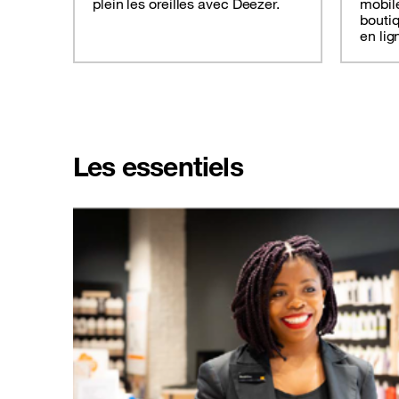
plein les oreilles avec Deezer.
mobil
boutiq
en lig
Les essentiels