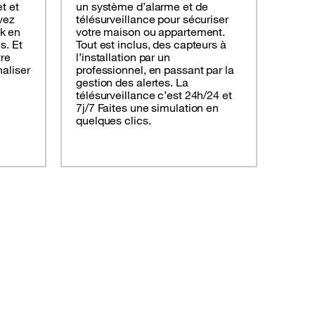
t et
un système d’alarme et de
vez
télésurveillance pour sécuriser
k en
votre maison ou appartement.
s. Et
Tout est inclus, des capteurs à
tre
l’installation par un
naliser
professionnel, en passant par la
gestion des alertes. La
télésurveillance c’est 24h/24 et
7j/7 Faites une simulation en
quelques clics.