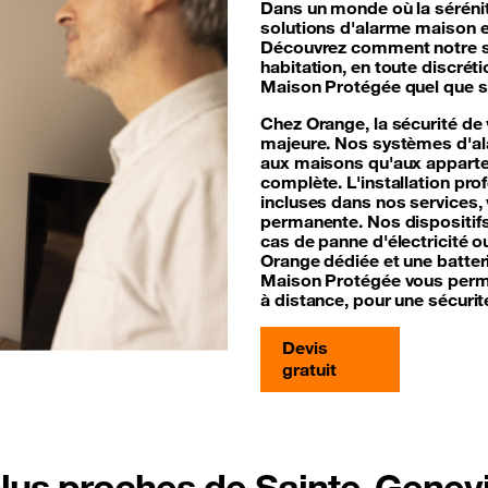
Dans un monde où la séréni
solutions d'alarme maison e
Découvrez comment notre ser
habitation, en toute discrét
Maison Protégée quel que so
Chez Orange, la sécurité de
majeure. Nos systèmes d'ala
aux maisons qu'aux appartem
complète. L'installation pro
incluses dans nos services, 
permanente. Nos dispositif
cas de panne d'électricité o
Orange dédiée et une batter
Maison Protégée vous perme
à distance, pour une sécurité
Devis
gratuit
plus proches de Sainte-Genev