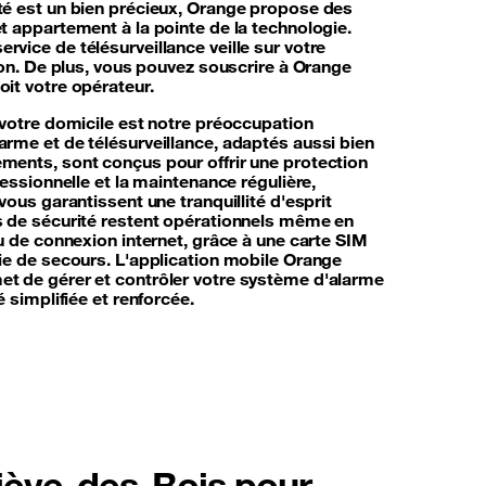
té est un bien précieux, Orange propose des
t appartement à la pointe de la technologie.
vice de télésurveillance veille sur votre
ion. De plus, vous pouvez souscrire à Orange
it votre opérateur.
 votre domicile est notre préoccupation
rme et de télésurveillance, adaptés aussi bien
ents, sont conçus pour offrir une protection
fessionnelle et la maintenance régulière,
vous garantissent une tranquillité d'esprit
s de sécurité restent opérationnels même en
u de connexion internet, grâce à une carte SIM
ie de secours. L'application mobile Orange
t de gérer et contrôler votre système d'alarme
 simplifiée et renforcée.
iève-des-Bois pour