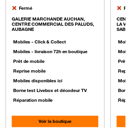
Fermé
F
GALERIE MARCHANDE AUCHAN,
CEN
CENTRE COMMERCIAL DES PALUDS,
LA V
AUBAGNE
SABL
Mobiles - Click & Collect
Mobi
Mobiles - livraison 72h en boutique
Mobi
Prêt de mobile
Prêt
Reprise mobile
Repr
Mobiles disponibles ici
Mobi
Borne test Livebox et décodeur TV
Born
Réparation mobile
Répa
Voir la boutique