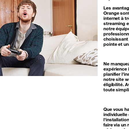
Les avantage
Orange sont
internet à tr
streaming en
notre équipe
professionne
choisissant
pointe et un
Ne manquez 
expérience 
planifier l'i
notre site w
éligibilité.
toute simpli
Que vous ha
individuell
l'installati
faire via u