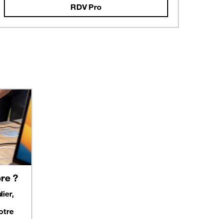
RDV Pro
re ?
ier,
otre