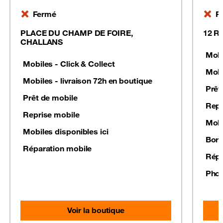
Fermé
F
PLACE DU CHAMP DE FOIRE,
12 R
CHALLANS
Mobi
Mobiles - Click & Collect
Mobi
Mobiles - livraison 72h en boutique
Prêt
Prêt de mobile
Repr
Reprise mobile
Mobi
Mobiles disponibles ici
Born
Réparation mobile
Répa
Phot
Voir la boutique