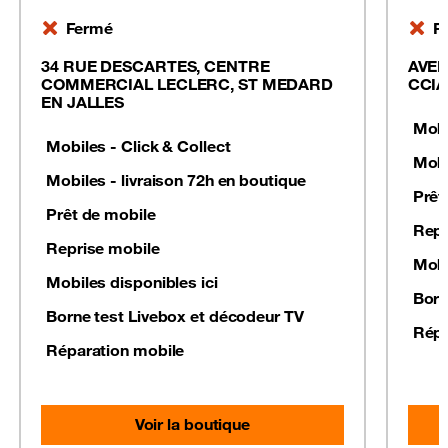
Fermé
F
34 RUE DESCARTES, CENTRE
AVEN
COMMERCIAL LECLERC, ST MEDARD
CCIA
EN JALLES
Mobi
Mobiles - Click & Collect
Mobi
Mobiles - livraison 72h en boutique
Prêt
Prêt de mobile
Repr
Reprise mobile
Mobi
Mobiles disponibles ici
Born
Borne test Livebox et décodeur TV
Répa
Réparation mobile
Voir la boutique