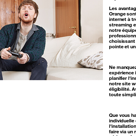
Les avantage
Orange sont
internet à tr
streaming en
notre équipe
professionne
choisissant
pointe et un
Ne manquez 
expérience 
planifier l'i
notre site w
éligibilité.
toute simpli
Que vous ha
individuell
l'installati
faire via u