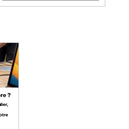
re ?
ier,
otre