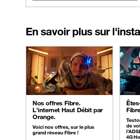
En savoir plus sur l'inst
Nos offres Fibre.
Êtes-
L'internet Haut Débit par
Fibr
Orange.
Teston
de vot
Voici nos offres, sur le plus
l’ADS
grand réseau Fibre !
4G Ho