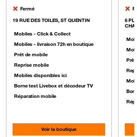
Fermé
F
19 RUE DES TOILES, ST QUENTIN
6 PL
CHA
Mobiles - Click & Collect
Mobi
Mobiles - livraison 72h en boutique
Mobi
Prêt de mobile
Prêt
Reprise mobile
Repr
Mobiles disponibles ici
Mobi
Borne test Livebox et décodeur TV
Born
Réparation mobile
Répa
Voir la boutique