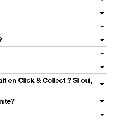
?
t en Click & Collect ? Si oui,
mité?