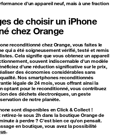
erformance d'un appareil neuf, mais à une fraction
es de choisir un iPhone
nné chez Orange
one reconditionné chez Orange, vous faites le
 qui a été soigneusement vérifié, testé et remis
listes. Cela signifie que vous obtenez un appareil
onctionnement, souvent indiscernable d'un modèle
néficiez d'une réduction significative sur le prix,
éaliser des économies considérables sans
 qualité. Nos smartphones reconditionnés
antie légale de 24 mois, vous offrant ainsi la
 En optant pour le reconditionné, vous contribuez
tion des déchets électroniques, un geste
servation de notre planète.
Phone sont disponibles en Click & Collect !
t retirez-le sous 2h dans la boutique Orange de
minute à perdre ? C'est bien ce qu'on pensait.
passage en boutique, vous avez la possibilité
ous
.