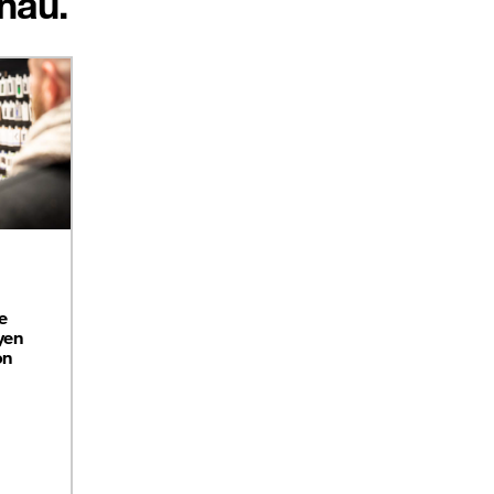
nau.
e
yen
on