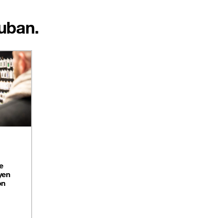
auban.
e
yen
on