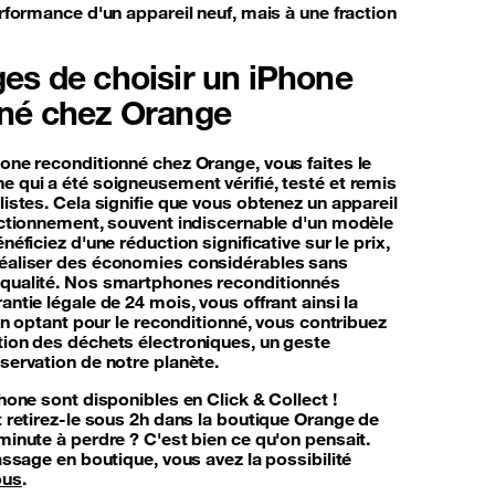
erformance d'un appareil neuf, mais à une fraction
es de choisir un iPhone
nné chez Orange
one reconditionné chez Orange, vous faites le
 qui a été soigneusement vérifié, testé et remis
listes. Cela signifie que vous obtenez un appareil
onctionnement, souvent indiscernable d'un modèle
néficiez d'une réduction significative sur le prix,
éaliser des économies considérables sans
 qualité. Nos smartphones reconditionnés
antie légale de 24 mois, vous offrant ainsi la
 En optant pour le reconditionné, vous contribuez
tion des déchets électroniques, un geste
servation de notre planète.
Phone sont disponibles en Click & Collect !
t retirez-le sous 2h dans la boutique Orange de
minute à perdre ? C'est bien ce qu'on pensait.
passage en boutique, vous avez la possibilité
ous
.