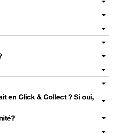
?
t en Click & Collect ? Si oui,
mité?