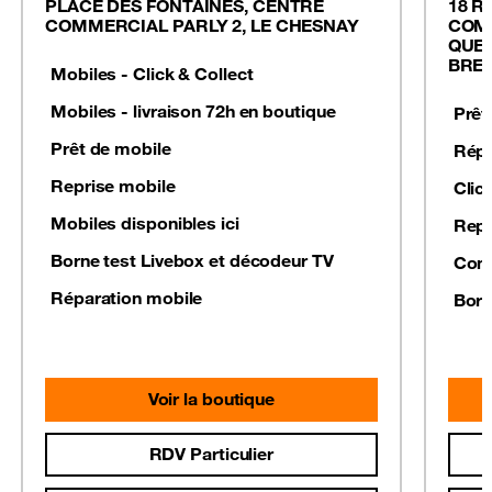
PLACE DES FONTAINES, CENTRE
18 R
COMMERCIAL PARLY 2, LE CHESNAY
COMM
QUEN
BRE
Mobiles - Click & Collect
Mobiles - livraison 72h en boutique
Prêt
Prêt de mobile
Répa
Reprise mobile
Clic
Mobiles disponibles ici
Repr
Borne test Livebox et décodeur TV
Conf
Réparation mobile
Born
Voir la boutique
RDV Particulier