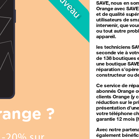
SAVE, nous en som
Orange avec SAVE p
et de qualité supé
utilisateurs de sm
intervenir, que vou
ou tout autre pro
appareil.
les techniciens SA
seconde vie à votr
de 138 boutiques e
une boutique SAVE
réparation s'opère
constructeur ou d
Ce service de
répa
abonnés Orange ou n
clients Orange (y 
réduction sur le pr
présentation d’un
votre téléphone ch
garantie 12 mois (
Avec notre partena
également bénéfic