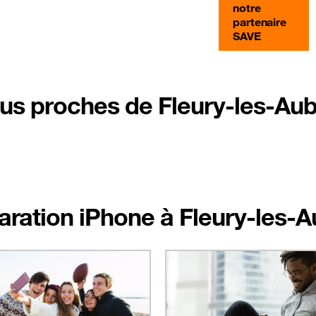
notre
partenaire
SAVE
us proches de Fleury-les-Aub
paration iPhone à Fleury-les-A