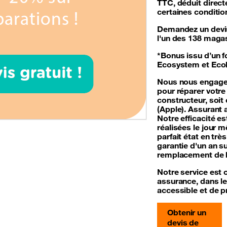
TTC, déduit direct
certaines conditions
Demandez un devis 
l'un des 138 maga
*Bonus issu d’un 
Ecosystem et Ecol
Nous nous engageo
pour réparer votre
constructeur, soit
(Apple). Assurant a
Notre efficacité es
réalisées le jour 
parfait état en tr
garantie d'un an s
remplacement de la
Notre service est 
assurance
, dans l
accessible et de p
Obtenir un
devis de