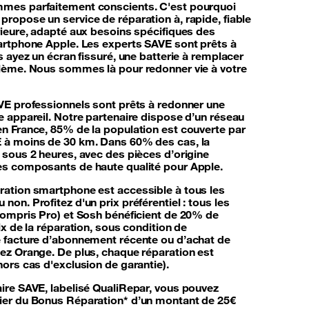
mes parfaitement conscients. C'est pourquoi
ropose un service de réparation à, rapide, fiable
rieure, adapté aux besoins spécifiques des
artphone Apple. Les experts SAVE sont prêts à
s ayez un écran fissuré, une batterie à remplacer
blème. Nous sommes là pour redonner vie à votre
VE professionnels sont prêts à redonner une
e appareil. Notre partenaire dispose d’un réseau
n France, 85% de la population est couverte par
 à moins de 30 km. Dans 60% des cas, la
 sous 2 heures, avec des pièces d’origine
es composants de haute qualité pour Apple.
ration smartphone
est accessible à tous les
on. Profitez d'un prix préférentiel : tous les
compris Pro) et Sosh bénéficient de 20% de
ix de la réparation, sous condition de
e facture d’abonnement récente ou d’achat de
ez Orange. De plus, chaque réparation est
hors cas d'exclusion de garantie).
ire SAVE, labelisé QualiRepar, vous pouvez
ier du Bonus Réparation* d’un montant de 25€