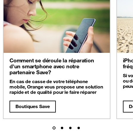
Comment se déroule la réparation
iPho
d'un smartphone avec notre
fré
partenaire Save?
Si v
ou d
En cas de casse de votre téléphone
peuv
mobile, Orange vous propose une solution
rapide et de qualité pour le faire réparer
Boutiques Save
D