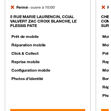
Fermé
ouvre à 10:00
F
-
5 RUE MARIE LAURENCIN, CCIAL
CHEM
VALVERT ZAC CROIX BLANCHE, LE
COMM
PLESSIS PATE
SUR 
Prêt de mobile
Mobi
Réparation mobile
Mobi
Click & Collect
Prêt
Reprise mobile
Repr
Configuration mobile
Mobi
Photos d'identité
Born
Répa
Phot