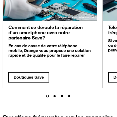
Comment se déroule la réparation
Télé
d'un smartphone avec notre
fré
partenaire Save?
Si v
ou d
En cas de casse de votre téléphone
peuv
mobile, Orange vous propose une solution
rapide et de qualité pour le faire réparer
Boutiques Save
D