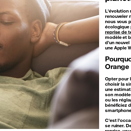
L'évolution
renouveler 
nous vous p
écologique 
reprise de 
modèle et bé
d'un nouvel
une Apple W
Pourquoi
Orange 
Opter pour 
choisir la s
une estimati
son modèle,
ou les régla
bénéficiez 
smartphone.
C'est l'occa
se ruiner. 
reprise, vou