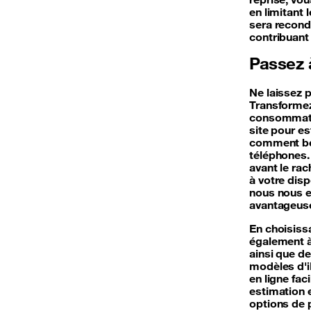
en limitant 
sera recond
contribuant 
Passez à
Ne laissez p
Transformez
consommati
site pour es
comment bén
téléphones.
avant le rac
à votre dis
nous nous e
avantageuse
En choisiss
également 
ainsi que de
modèles d'i
en ligne fac
estimation 
options de 