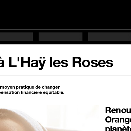
à L'Haÿ les Roses
n moyen pratique de changer
ensation financière équitable.
Renouv
Orange
planèt