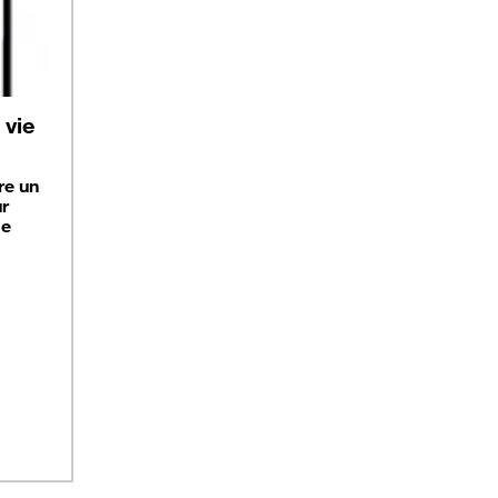
vie
re un
ur
ge