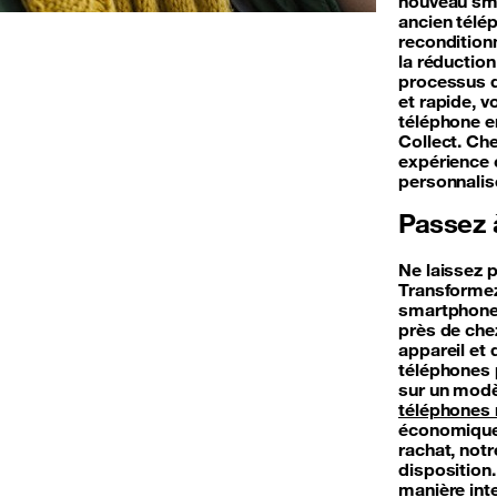
nouveau sma
ancien télép
reconditionn
la réductio
processus d
et rapide, 
téléphone en
Collect. Ch
expérience 
personnali
Passez à
Ne laissez 
Transformez
smartphone.
près de chez
appareil et
téléphones p
sur un modè
téléphones 
économique 
rachat, not
disposition
manière inte