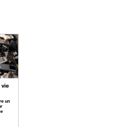
vie
re un
ur
ge