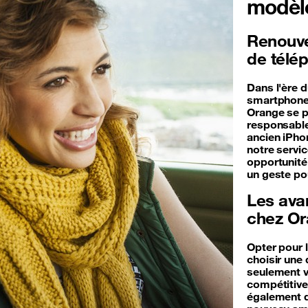
modèl
Renouvel
de télé
Dans l'ère 
smartphones
Orange se p
responsable
ancien iPho
notre servi
opportunité 
un geste po
Les ava
chez O
Opter pour 
choisir un
seulement v
compétitive
également d