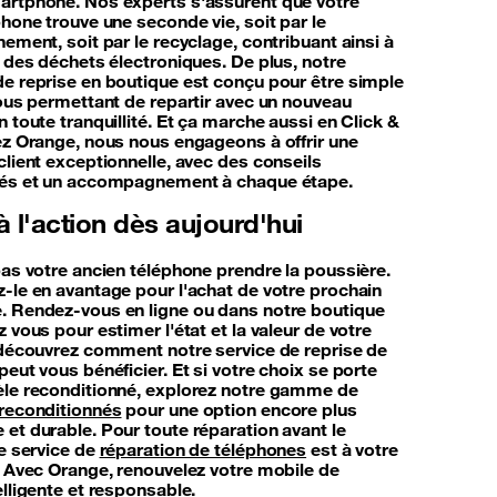
rtphone. Nos experts s'assurent que votre
hone trouve une seconde vie, soit par le
ement, soit par le recyclage, contribuant ainsi à
n des déchets électroniques. De plus, notre
e reprise en boutique est conçu pour être simple
vous permettant de repartir avec un nouveau
 toute tranquillité. Et ça marche aussi en Click &
ez Orange, nous nous engageons à offrir une
client exceptionnelle, avec des conseils
sés et un accompagnement à chaque étape.
 l'action dès aujourd'hui
pas votre ancien téléphone prendre la poussière.
-le en avantage pour l'achat de votre prochain
 Rendez-vous en ligne ou dans notre boutique
 vous pour estimer l'état et la valeur de votre
 découvrez comment notre service de reprise de
eut vous bénéficier. Et si votre choix se porte
le reconditionné, explorez notre gamme de
reconditionnés
pour une option encore plus
et durable. Pour toute réparation avant le
re service de
réparation de téléphones
est à votre
. Avec Orange, renouvelez votre mobile de
lligente et responsable.