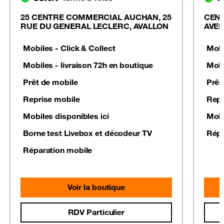
25 CENTRE COMMERCIAL AUCHAN, 25
CENT
RUE DU GENERAL LECLERC, AVALLON
AVE
Mobiles - Click & Collect
Mobi
Mobiles - livraison 72h en boutique
Mobi
Prêt de mobile
Prêt
Reprise mobile
Repr
Mobiles disponibles ici
Mobi
Borne test Livebox et décodeur TV
Répa
Réparation mobile
Voir la boutique
RDV Particulier