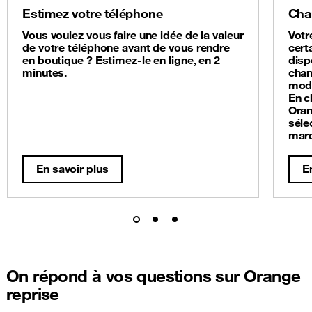
Estimez votre téléphone
Cha
Vous voulez vous faire une idée de la valeur
Votr
de votre téléphone avant de vous rendre
cert
en boutique ? Estimez-le en ligne, en 2
disp
minutes.
chan
modè
En c
Oran
séle
mar
En savoir plus
E
On répond à vos questions sur Orange
reprise