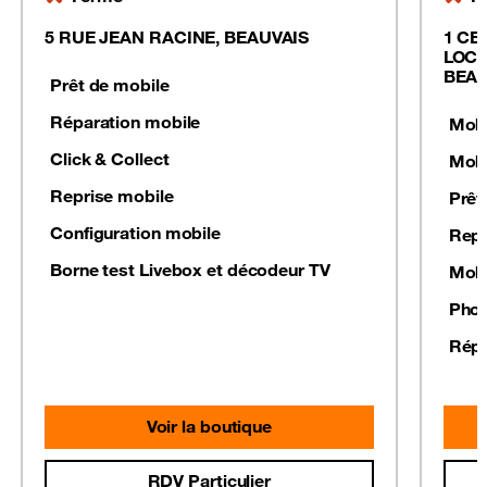
5 RUE JEAN RACINE, BEAUVAIS
1 CE
LOCA
BEAU
Prêt de mobile
Réparation mobile
Mobi
Click & Collect
Mobi
Reprise mobile
Prêt
Configuration mobile
Repr
Borne test Livebox et décodeur TV
Mobi
Phot
Répa
Voir la boutique
RDV Particulier