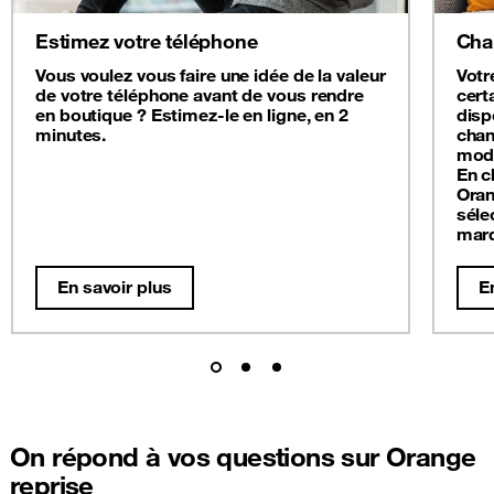
Estimez votre téléphone
Cha
Vous voulez vous faire une idée de la valeur
Votr
de votre téléphone avant de vous rendre
cert
en boutique ? Estimez-le en ligne, en 2
disp
minutes.
chan
modè
En c
Oran
séle
mar
En savoir plus
E
On répond à vos questions sur Orange
reprise