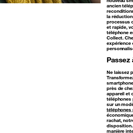
nouveau sma
ancien télép
reconditionn
la réductio
processus d
et rapide, 
téléphone en
Collect. Ch
expérience 
personnali
Passez à
Ne laissez 
Transformez
smartphone.
près de chez
appareil et
téléphones p
sur un modè
téléphones 
économique 
rachat, not
disposition
manière inte