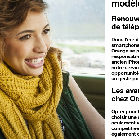
modèl
Renouvel
de télé
Dans l'ère 
smartphones
Orange se p
responsable
ancien iPho
notre servi
opportunité 
un geste po
Les ava
chez O
Opter pour 
choisir un
seulement v
compétitive
également d