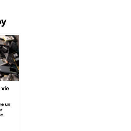
oy
vie
re un
ur
ge