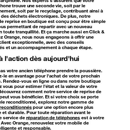
rtphone. Nos experts s'assurent que votre
hone trouve une seconde vie, soit par le
ement, soit par le recyclage, contribuant ainsi à
n des déchets électroniques. De plus, notre
e reprise en boutique est conçu pour être simple
vous permettant de repartir avec un nouveau
 toute tranquillité. Et ça marche aussi en Click &
ez Orange, nous nous engageons à offrir une
client exceptionnelle, avec des conseils
sés et un accompagnement à chaque étape.
 l'action dès aujourd'hui
pas votre ancien téléphone prendre la poussière.
-le en avantage pour l'achat de votre prochain
 Rendez-vous en ligne ou dans notre boutique
 vous pour estimer l'état et la valeur de votre
 découvrez comment notre service de reprise de
eut vous bénéficier. Et si votre choix se porte
le reconditionné, explorez notre gamme de
reconditionnés
pour une option encore plus
et durable. Pour toute réparation avant le
re service de
réparation de téléphones
est à votre
. Avec Orange, renouvelez votre mobile de
lligente et responsable.