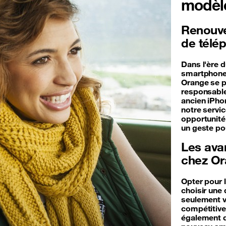
modèl
Renouvel
de télé
Dans l'ère 
smartphones
Orange se p
responsable
ancien iPho
notre servi
opportunité 
un geste po
Les ava
chez O
Opter pour 
choisir un
seulement v
compétitive
également d