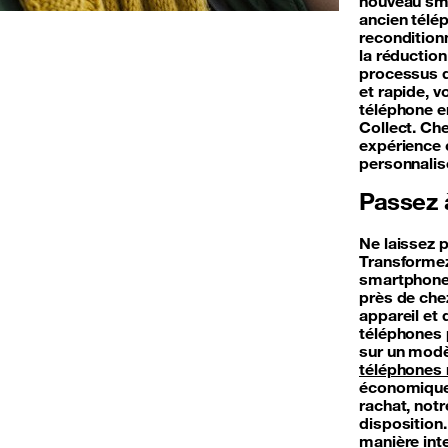
nouveau sma
ancien télép
reconditionn
la réductio
processus d
et rapide, 
téléphone en
Collect. Ch
expérience 
personnali
Passez à
Ne laissez 
Transformez
smartphone.
près de chez
appareil et
téléphones p
sur un modè
téléphones 
économique 
rachat, not
disposition
manière inte