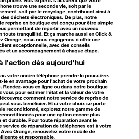
rtphone. Nos experts s'assurent que votre
hone trouve une seconde vie, soit par le
ement, soit par le recyclage, contribuant ainsi à
n des déchets électroniques. De plus, notre
e reprise en boutique est conçu pour être simple
vous permettant de repartir avec un nouveau
 toute tranquillité. Et ça marche aussi en Click &
ez Orange, nous nous engageons à offrir une
client exceptionnelle, avec des conseils
sés et un accompagnement à chaque étape.
 l'action dès aujourd'hui
pas votre ancien téléphone prendre la poussière.
-le en avantage pour l'achat de votre prochain
 Rendez-vous en ligne ou dans notre boutique
 vous pour estimer l'état et la valeur de votre
 découvrez comment notre service de reprise de
eut vous bénéficier. Et si votre choix se porte
le reconditionné, explorez notre gamme de
reconditionnés
pour une option encore plus
et durable. Pour toute réparation avant le
re service de
réparation de téléphones
est à votre
. Avec Orange, renouvelez votre mobile de
lligente et responsable.