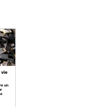
vie
re un
ur
ge