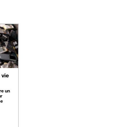
vie
re un
ur
ge