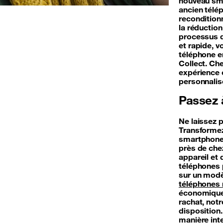
nouveau sma
ancien télép
reconditionn
la réductio
processus d
et rapide, 
téléphone en
Collect. Ch
expérience 
personnali
Passez à
Ne laissez 
Transformez
smartphone.
près de chez
appareil et
téléphones p
sur un modè
téléphones 
économique 
rachat, not
disposition
manière inte