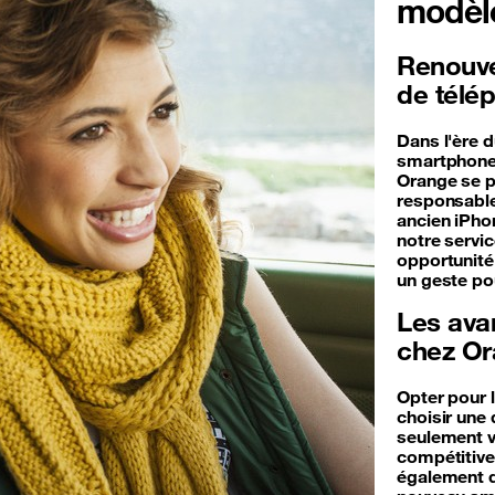
modèl
Renouvel
de télé
Dans l'ère 
smartphones
Orange se p
responsable
ancien iPho
notre servi
opportunité 
un geste po
Les ava
chez O
Opter pour 
choisir un
seulement v
compétitive
également d