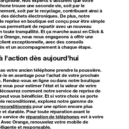
rtphone. Nos experts s'assurent que votre
hone trouve une seconde vie, soit par le
ement, soit par le recyclage, contribuant ainsi à
n des déchets électroniques. De plus, notre
e reprise en boutique est conçu pour être simple
vous permettant de repartir avec un nouveau
 toute tranquillité. Et ça marche aussi en Click &
ez Orange, nous nous engageons à offrir une
client exceptionnelle, avec des conseils
sés et un accompagnement à chaque étape.
 l'action dès aujourd'hui
pas votre ancien téléphone prendre la poussière.
-le en avantage pour l'achat de votre prochain
 Rendez-vous en ligne ou dans notre boutique
 vous pour estimer l'état et la valeur de votre
 découvrez comment notre service de reprise de
eut vous bénéficier. Et si votre choix se porte
le reconditionné, explorez notre gamme de
reconditionnés
pour une option encore plus
et durable. Pour toute réparation avant le
re service de
réparation de téléphones
est à votre
. Avec Orange, renouvelez votre mobile de
lligente et responsable.