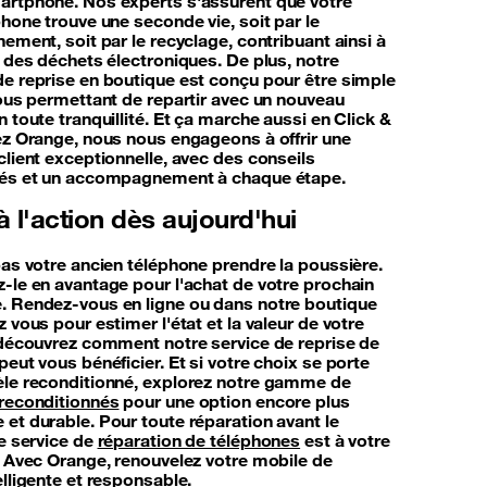
rtphone. Nos experts s'assurent que votre
hone trouve une seconde vie, soit par le
ement, soit par le recyclage, contribuant ainsi à
n des déchets électroniques. De plus, notre
e reprise en boutique est conçu pour être simple
vous permettant de repartir avec un nouveau
 toute tranquillité. Et ça marche aussi en Click &
ez Orange, nous nous engageons à offrir une
client exceptionnelle, avec des conseils
sés et un accompagnement à chaque étape.
 l'action dès aujourd'hui
pas votre ancien téléphone prendre la poussière.
-le en avantage pour l'achat de votre prochain
 Rendez-vous en ligne ou dans notre boutique
 vous pour estimer l'état et la valeur de votre
 découvrez comment notre service de reprise de
eut vous bénéficier. Et si votre choix se porte
le reconditionné, explorez notre gamme de
reconditionnés
pour une option encore plus
et durable. Pour toute réparation avant le
re service de
réparation de téléphones
est à votre
. Avec Orange, renouvelez votre mobile de
lligente et responsable.