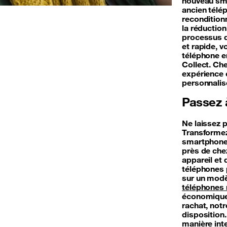
nouveau sma
ancien télép
reconditionn
la réductio
processus d
et rapide, 
téléphone en
Collect. Ch
expérience 
personnali
Passez à
Ne laissez 
Transformez
smartphone.
près de chez
appareil et
téléphones p
sur un modè
téléphones 
économique 
rachat, not
disposition
manière inte