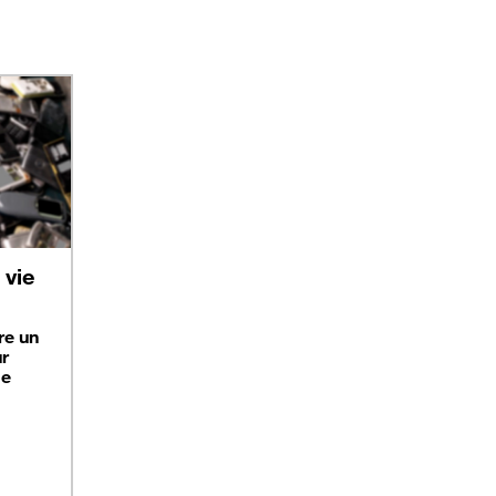
vie
re un
ur
ge