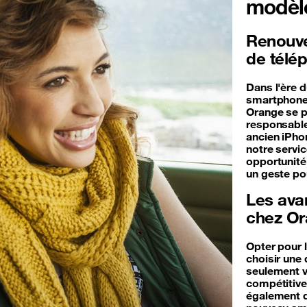
modèl
Renouvel
de télé
Dans l'ère 
smartphones
Orange se p
responsable
ancien iPho
notre servi
opportunité 
un geste po
Les ava
chez O
Opter pour 
choisir un
seulement v
compétitive
également d