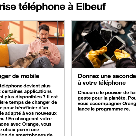
prise téléphone à Elbeuf
ger de mobile
Donnez une seconde 
à votre téléphone
 téléphone devient plus
t certaines applications
Chacun a le pouvoir de fai
t plus disponibles ? Il est
geste pour la planète. Po
être temps de changer de
vous accompagner Oran
e pour bénéficier d’un
lance le programme re.
e adapté à vos nouveaux
ns ! En changeant votre
hone avec Orange, vous
le choix parmi une
tion de smartphones de