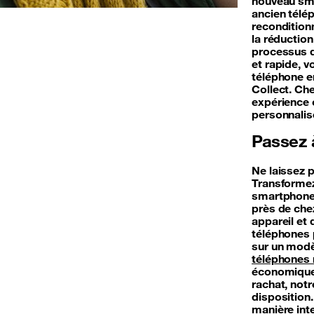
nouveau sma
ancien télép
reconditionn
la réductio
processus d
et rapide, 
téléphone en
Collect. Ch
expérience 
personnali
Passez à
Ne laissez 
Transformez
smartphone.
près de chez
appareil et
téléphones p
sur un modè
téléphones 
économique 
rachat, not
disposition
manière inte