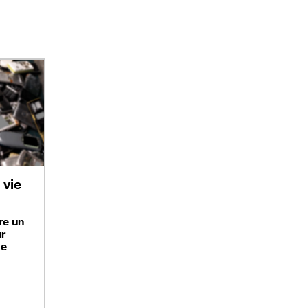
vie
re un
ur
ge