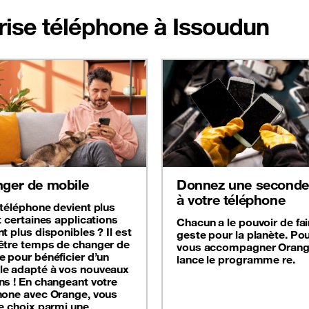
prise téléphone à Issoudun
ger de mobile
Donnez une seconde 
à votre téléphone
 téléphone devient plus
t certaines applications
Chacun a le pouvoir de fai
t plus disponibles ? Il est
geste pour la planète. Po
être temps de changer de
vous accompagner Oran
e pour bénéficier d’un
lance le programme re.
e adapté à vos nouveaux
ns ! En changeant votre
hone avec Orange, vous
le choix parmi une