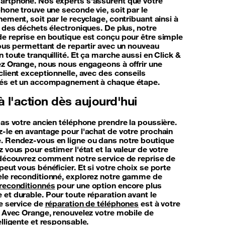
rtphone. Nos experts s'assurent que votre
hone trouve une seconde vie, soit par le
ement, soit par le recyclage, contribuant ainsi à
n des déchets électroniques. De plus, notre
e reprise en boutique est conçu pour être simple
vous permettant de repartir avec un nouveau
 toute tranquillité. Et ça marche aussi en Click &
ez Orange, nous nous engageons à offrir une
client exceptionnelle, avec des conseils
sés et un accompagnement à chaque étape.
 l'action dès aujourd'hui
pas votre ancien téléphone prendre la poussière.
-le en avantage pour l'achat de votre prochain
 Rendez-vous en ligne ou dans notre boutique
 vous pour estimer l'état et la valeur de votre
 découvrez comment notre service de reprise de
eut vous bénéficier. Et si votre choix se porte
le reconditionné, explorez notre gamme de
reconditionnés
pour une option encore plus
et durable. Pour toute réparation avant le
re service de
réparation de téléphones
est à votre
. Avec Orange, renouvelez votre mobile de
lligente et responsable.