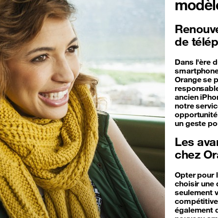
modèl
Renouvel
de télé
Dans l'ère 
smartphones
Orange se p
responsable
ancien iPho
notre servi
opportunité 
un geste po
Les ava
chez O
Opter pour 
choisir un
seulement v
compétitive
également d