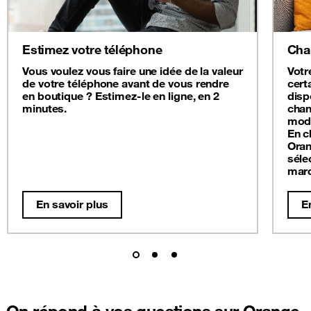
Estimez votre téléphone
Cha
Vous voulez vous faire une idée de la valeur
Votr
de votre téléphone avant de vous rendre
cert
en boutique ? Estimez-le en ligne, en 2
disp
minutes.
chan
modè
En c
Oran
séle
mar
En savoir plus
E
On répond à vos questions sur Orange