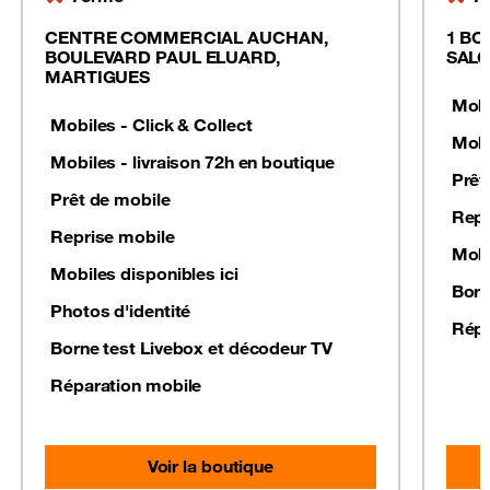
CENTRE COMMERCIAL AUCHAN,
1 BO
BOULEVARD PAUL ELUARD,
SALO
MARTIGUES
Mobi
Mobiles - Click & Collect
Mobi
Mobiles - livraison 72h en boutique
Prêt
Prêt de mobile
Repr
Reprise mobile
Mobi
Mobiles disponibles ici
Born
Photos d'identité
Répa
Borne test Livebox et décodeur TV
Réparation mobile
Voir la boutique