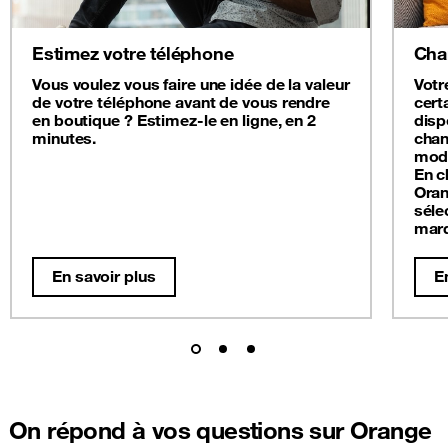
Estimez votre téléphone
Cha
Vous voulez vous faire une idée de la valeur
Votr
de votre téléphone avant de vous rendre
cert
en boutique ? Estimez-le en ligne, en 2
disp
minutes.
chan
modè
En c
Oran
séle
mar
En savoir plus
E
On répond à vos questions sur Orange