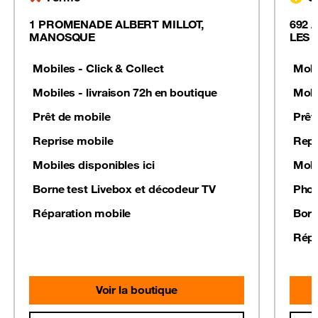
1 PROMENADE ALBERT MILLOT,
692 
MANOSQUE
LES 
Mobiles - Click & Collect
Mobi
Mobiles - livraison 72h en boutique
Mobi
Prêt de mobile
Prêt
Reprise mobile
Repr
Mobiles disponibles ici
Mobi
Borne test Livebox et décodeur TV
Phot
Réparation mobile
Born
Répa
Voir la boutique