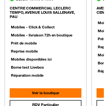
CENTRE COMMERCIAL LECLERC
AVEN
TEMPO, AVENUE LOUIS SALLENAVE,
CEN
PAU
Mobi
Mobiles - Click & Collect
Mobi
Mobiles - livraison 72h en boutique
Prêt
Prêt de mobile
Repr
Reprise mobile
Mobi
Mobiles disponibles ici
Born
Borne test Livebox
Répa
Réparation mobile
Voir la boutique
RDV Particulier