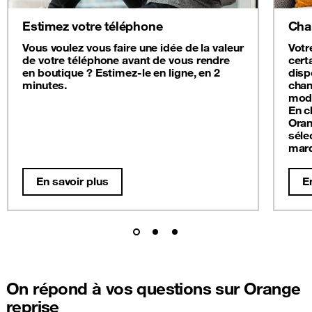
Estimez votre téléphone
Cha
Vous voulez vous faire une idée de la valeur
Votr
de votre téléphone avant de vous rendre
cert
en boutique ? Estimez-le en ligne, en 2
disp
minutes.
chan
modè
En c
Oran
séle
mar
En savoir plus
E
On répond à vos questions sur Orange
reprise