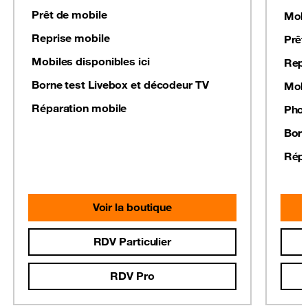
Prêt de mobile
Mobi
Reprise mobile
Prêt
Mobiles disponibles ici
Repr
Borne test Livebox et décodeur TV
Mobi
Réparation mobile
Phot
Born
Répa
Voir la boutique
RDV Particulier
RDV Pro