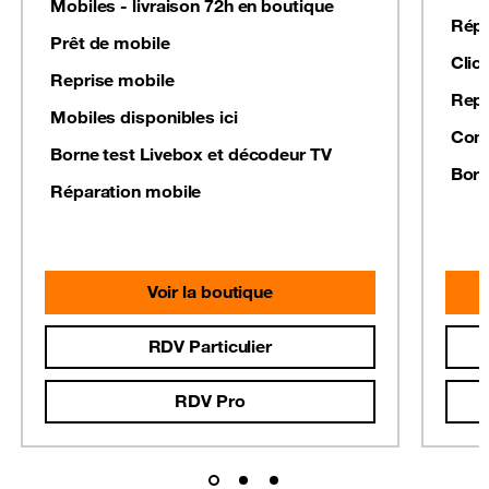
Mobiles - livraison 72h en boutique
Répa
Prêt de mobile
Clic
Reprise mobile
Repr
Mobiles disponibles ici
Conf
Borne test Livebox et décodeur TV
Born
Réparation mobile
Voir la boutique
RDV Particulier
RDV Pro