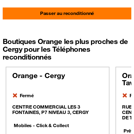
Passer au reconditionné
Boutiques Orange les plus proches de
Cergy pour les Téléphones
reconditionnés
Orange - Cergy
Ora
Tav
Fermé
F
CENTRE COMMERCIAL LES 3
RUE 
FONTAINES, P7 NIVEAU 3, CERGY
CENT
DE T
Mobiles - Click & Collect
Prêt