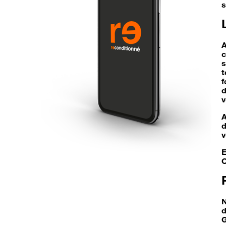
s
A
c
s
t
f
d
v
A
d
v
E
O
N
G