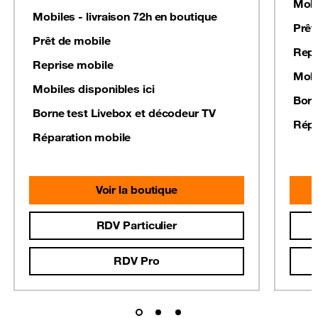
Mobi
Mobiles - livraison 72h en boutique
Prêt
Prêt de mobile
Repr
Reprise mobile
Mobi
Mobiles disponibles ici
Born
Borne test Livebox et décodeur TV
Répa
Réparation mobile
Voir la boutique
RDV Particulier
RDV Pro