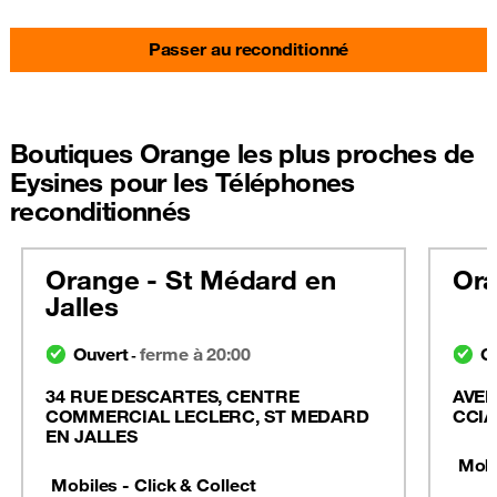
Passer au reconditionné
Boutiques Orange les plus proches de
Eysines pour les Téléphones
reconditionnés
Orange - St Médard en
Ora
Jalles
Ouvert
ferme à 20:00
O
-
34 RUE DESCARTES, CENTRE
AVEN
COMMERCIAL LECLERC, ST MEDARD
CCIA
EN JALLES
Mobi
Mobiles - Click & Collect