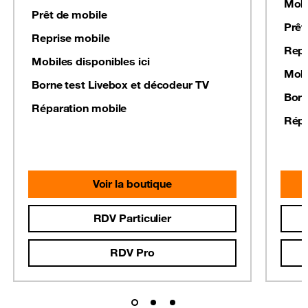
Mobi
Prêt de mobile
Prêt
Reprise mobile
Repr
Mobiles disponibles ici
Mobi
Borne test Livebox et décodeur TV
Born
Réparation mobile
Répa
Voir la boutique
RDV Particulier
RDV Pro