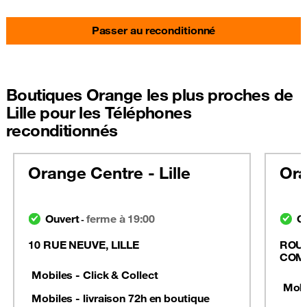
Passer au reconditionné
Boutiques Orange les plus proches de
Lille pour les Téléphones
reconditionnés
Orange Centre - Lille
Ora
Ouvert
ferme à 19:00
O
-
10 RUE NEUVE, LILLE
ROUT
COM
Mobiles - Click & Collect
Mobi
Mobiles - livraison 72h en boutique