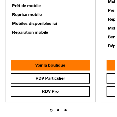
Mobi
Prêt de mobile
Prêt
Reprise mobile
Repr
Mobiles disponibles ici
Mobi
Réparation mobile
Born
Répa
Voir la boutique
RDV Particulier
RDV Pro