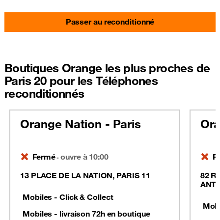
Passer au reconditionné
Boutiques Orange les plus proches de
Paris 20 pour les Téléphones
reconditionnés
Orange Nation - Paris
Ora
Fermé
ouvre à 10:00
F
-
13 PLACE DE LA NATION, PARIS 11
82 R
ANTO
Mobiles - Click & Collect
Mobi
Mobiles - livraison 72h en boutique