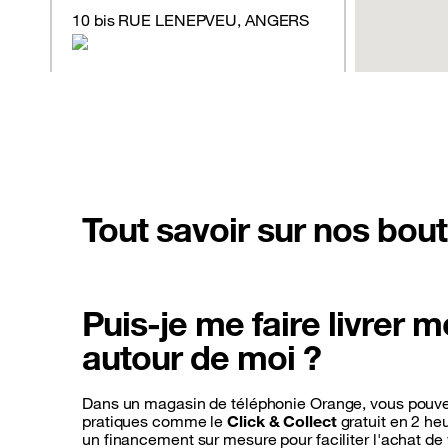
10 bis RUE LENEPVEU, ANGERS
Fermé
- ouvre à 10:00
Voir la boutique
RDV Particulier
RDV Pro
Tout savoir sur nos bou
Orange Espace Anjou
Puis-je me faire livrer
- Angers
autour de moi ?
75 AVENUE MONTAIGNE,
CENTRE COMMERCIAL ESPACE
Dans un magasin de téléphonie Orange, vous pouvez
ANJOU, ANGERS
pratiques comme le
Click & Collect
gratuit en 2 he
un financement sur mesure pour faciliter l'achat de 