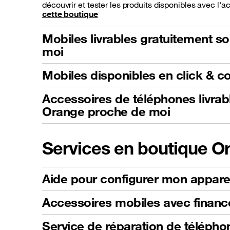
Ouvert
- ferme à 20:00
découvrir et tester les produits disponibles avec
cette boutique
Voir la boutique
Mobiles livrables gratuitement 
RDV Particulier
moi
RDV Pro
Mobiles disponibles en click & co
Accessoires de téléphones livra
Orange proche de moi
Services en boutique O
Aide pour configurer mon appare
Accessoires mobiles avec finan
Service de réparation de télépho