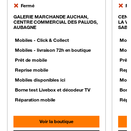
Fermé
Fe
GALERIE MARCHANDE AUCHAN,
CENT
CENTRE COMMERCIAL DES PALUDS,
LA V
AUBAGNE
SABL
Mobiles - Click & Collect
Mobil
Mobiles - livraison 72h en boutique
Mobil
Prêt de mobile
Prêt
Reprise mobile
Repr
Mobiles disponibles ici
Mobil
Borne test Livebox et décodeur TV
Born
Réparation mobile
Répa
Voir la boutique