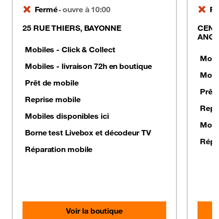
Fermé
ouvre à 10:00
Fe
-
25 RUE THIERS, BAYONNE
CENT
ANGL
Mobiles - Click & Collect
Mobil
Mobiles - livraison 72h en boutique
Mobil
Prêt de mobile
Prêt
Reprise mobile
Repr
Mobiles disponibles ici
Mobil
Borne test Livebox et décodeur TV
Répa
Réparation mobile
Voir la boutique