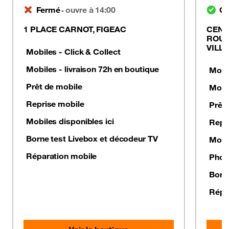
Fermé
ouvre à 14:00
Ou
-
1 PLACE CARNOT, FIGEAC
CENT
ROUT
VILL
Mobiles - Click & Collect
Mobiles - livraison 72h en boutique
Mobil
Prêt de mobile
Mobil
Reprise mobile
Prêt
Mobiles disponibles ici
Repr
Borne test Livebox et décodeur TV
Mobil
Réparation mobile
Photo
Born
Répa