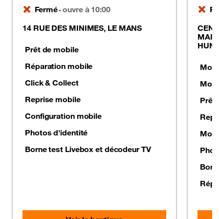
Fermé
ouvre à 10:00
Fe
-
14 RUE DES MINIMES, LE MANS
CENT
MAIN
HUNA
Prêt de mobile
Réparation mobile
Mobil
Click & Collect
Mobil
Reprise mobile
Prêt
Configuration mobile
Repr
Photos d'identité
Mobil
Borne test Livebox et décodeur TV
Photo
Born
Répa