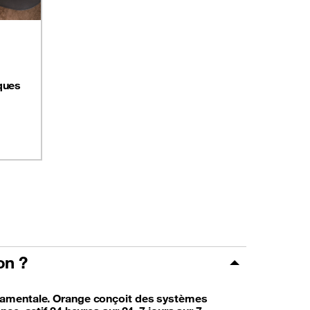
ques
on ?
ondamentale. Orange conçoit des systèmes