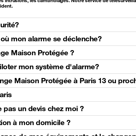
 intrusions, les cambriolages. Notre service de télésurveillan
ident.
urité?
as où mon alarme se déclenche?
nge Maison Protégée ?
 piloter mon système d'alarme?
ange Maison Protégée à Paris 13 ou proc
aris
 pas un devis chez moi ?
tion à mon domicile ?