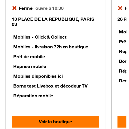
Fermé
ouvre à 10:30
F
-
13 PLACE DE LA REPUBLIQUE, PARIS
28 R
03
Mobi
Mobiles - Click & Collect
Prêt
Mobiles - livraison 72h en boutique
Repr
Prêt de mobile
Born
Reprise mobile
Répa
Mobiles disponibles ici
Recy
Borne test Livebox et décodeur TV
Réparation mobile
Voir la boutique